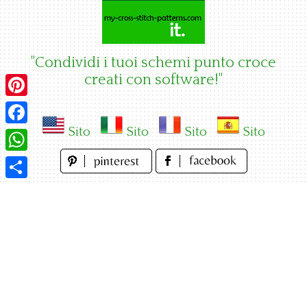
Skip
to
content
"Condividi i tuoi schemi punto croce
creati con software!"
Pinterest
Sito
Sito
Sito
Sito
Facebook
WhatsApp
Condividi