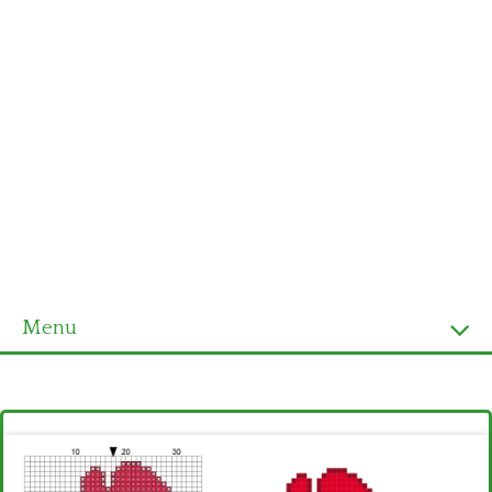
Menu
Homepage
Ultimi schemi
Alfabeto