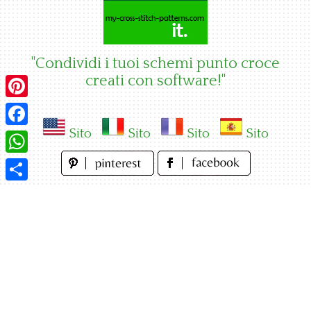
Skip
to
content
"Condividi i tuoi schemi punto croce
creati con software!"
Pinterest
Sito
Sito
Sito
Sito
Facebook
WhatsApp
Condividi