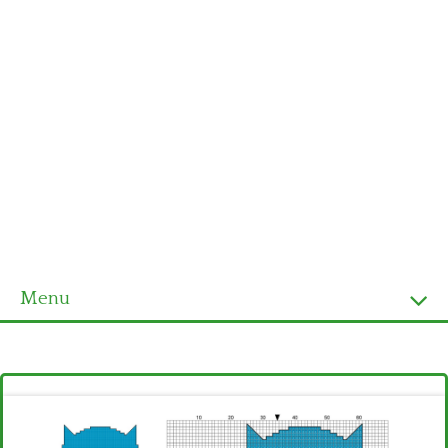
Menu
Homepage
Ultimi schemi
Alfabeto