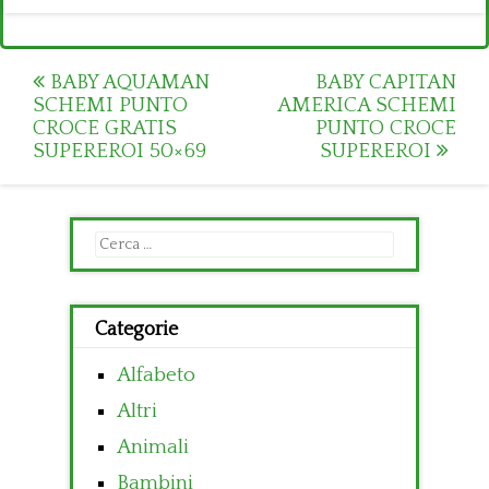
Post
BABY AQUAMAN
BABY CAPITAN
SCHEMI PUNTO
AMERICA SCHEMI
navigation
CROCE GRATIS
PUNTO CROCE
SUPEREROI 50×69
SUPEREROI
Ricerca
per:
Categorie
Alfabeto
Altri
Animali
Bambini