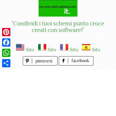
Skip
to
content
"Condividi i tuoi schemi punto croce
creati con software!"
Pinterest
Sito
Sito
Sito
Sito
Facebook
WhatsApp
Condividi