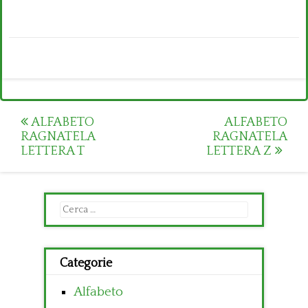
Post
ALFABETO
ALFABETO
RAGNATELA
RAGNATELA
navigation
LETTERA T
LETTERA Z
Ricerca
per:
Categorie
Alfabeto