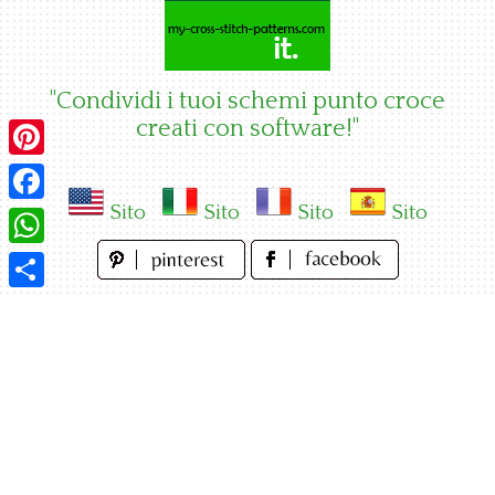
Skip
to
content
"Condividi i tuoi schemi punto croce
creati con software!"
Pinterest
Sito
Sito
Sito
Sito
Facebook
WhatsApp
Condividi