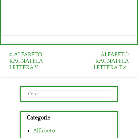
Post
ALFABETO
ALFABETO
RAGNATELA
RAGNATELA
navigation
LETTERA Y
LETTERA T
Ricerca
per:
Categorie
Alfabeto