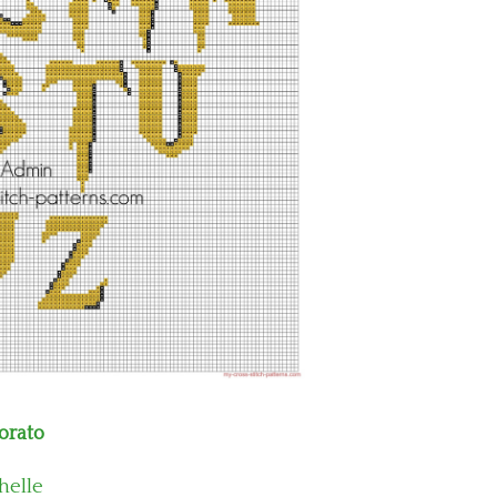
orato
helle