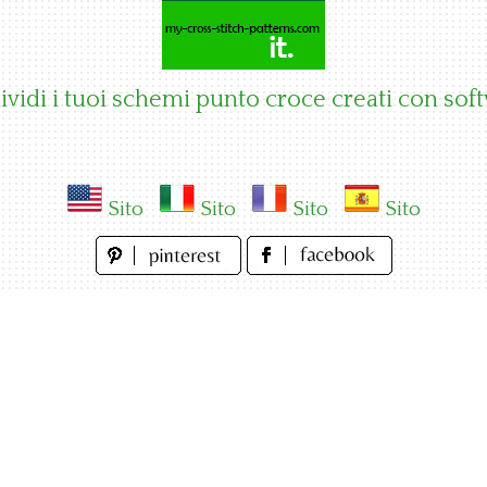
vidi i tuoi schemi punto croce creati con sof
Sito
Sito
Sito
Sito