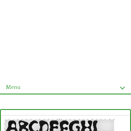
Menu
Homepage
Ultimi schemi
Alfabeto