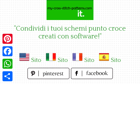
Skip
to
content
"Condividi i tuoi schemi punto croce
creati con software!"
Pinterest
Sito
Sito
Sito
Sito
Facebook
WhatsApp
Condividi