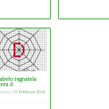
abeto ragnatela
tera d
iunto il
17 Febbraio 2021