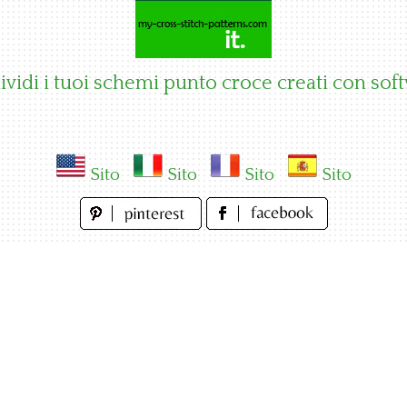
vidi i tuoi schemi punto croce creati con sof
Sito
Sito
Sito
Sito