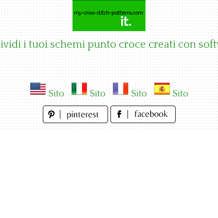
vidi i tuoi schemi punto croce creati con sof
Sito
Sito
Sito
Sito