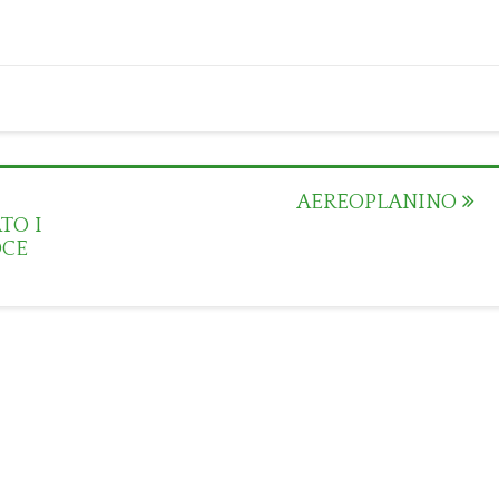
AEREOPLANINO
TO I
OCE