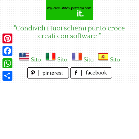
Skip
to
content
"Condividi i tuoi schemi punto croce
creati con software!"
Pinterest
Sito
Sito
Sito
Sito
Facebook
WhatsApp
Condividi