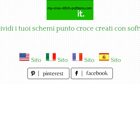
vidi i tuoi schemi punto croce creati con sof
Sito
Sito
Sito
Sito