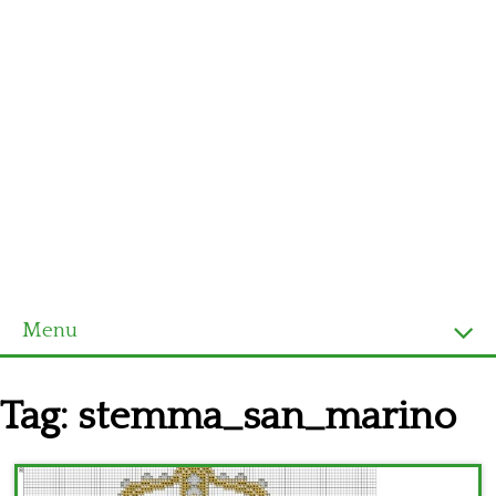
Menu
Homepage
Tag:
stemma_san_marino
Ultimi schemi
Alfabeto