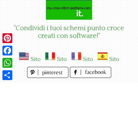
Skip
to
content
"Condividi i tuoi schemi punto croce
creati con software!"
Pinterest
Sito
Sito
Sito
Sito
Facebook
WhatsApp
Condividi