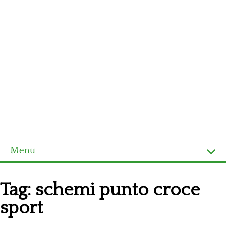
Menu
Homepage
Tag:
schemi punto croce
Ultimi schemi
sport
Alfabeto