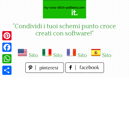
Skip
to
content
"Condividi i tuoi schemi punto croce
creati con software!"
Pinterest
Sito
Sito
Sito
Sito
Facebook
WhatsApp
Condividi