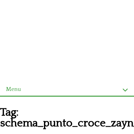
Menu
Homepage
Tag:
Ultimi schemi
schema_punto_croce_zayn_
Alfabeto