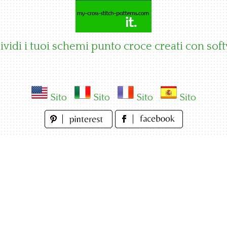
vidi i tuoi schemi punto croce creati con sof
Sito
Sito
Sito
Sito