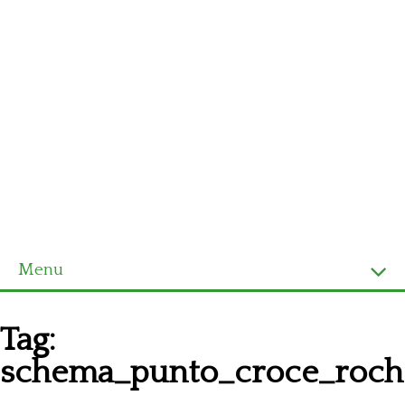
Menu
Homepage
Tag:
Ultimi schemi
schema_punto_croce_roche
Alfabeto