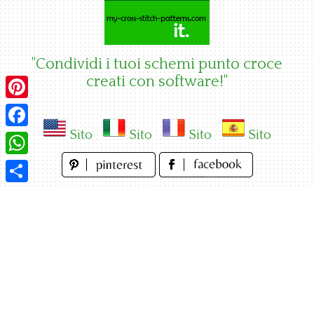
Skip
to
content
"Condividi i tuoi schemi punto croce
creati con software!"
Pinterest
Sito
Sito
Sito
Sito
Facebook
WhatsApp
Condividi