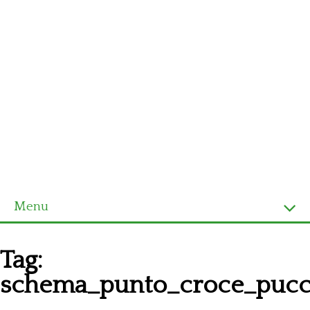
Menu
Homepage
Tag:
Ultimi schemi
schema_punto_croce_pucc
Alfabeto