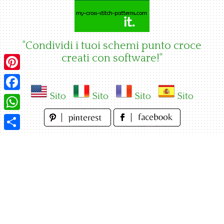
Skip
to
content
"Condividi i tuoi schemi punto croce
creati con software!"
Pinterest
Sito
Sito
Sito
Sito
Facebook
WhatsApp
Condividi