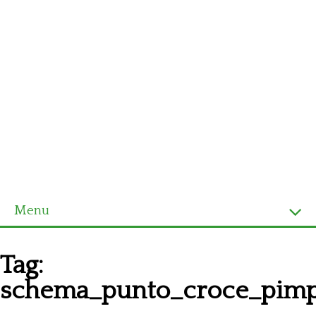
Menu
Homepage
Tag:
Ultimi schemi
schema_punto_croce_pimp
Alfabeto