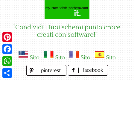
Skip
to
content
"Condividi i tuoi schemi punto croce
creati con software!"
Pinterest
Sito
Sito
Sito
Sito
Facebook
WhatsApp
Condividi