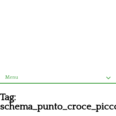
Menu
Homepage
Tag:
Ultimi schemi
schema_punto_croce_picco
Alfabeto