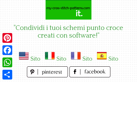
Skip
to
content
"Condividi i tuoi schemi punto croce
creati con software!"
Pinterest
Sito
Sito
Sito
Sito
Facebook
WhatsApp
Condividi