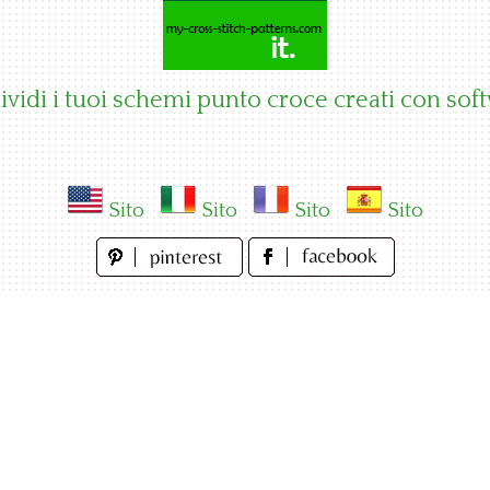
vidi i tuoi schemi punto croce creati con sof
Sito
Sito
Sito
Sito