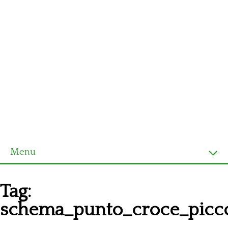
Menu
Homepage
Tag:
Ultimi schemi
schema_punto_croce_picco
Alfabeto