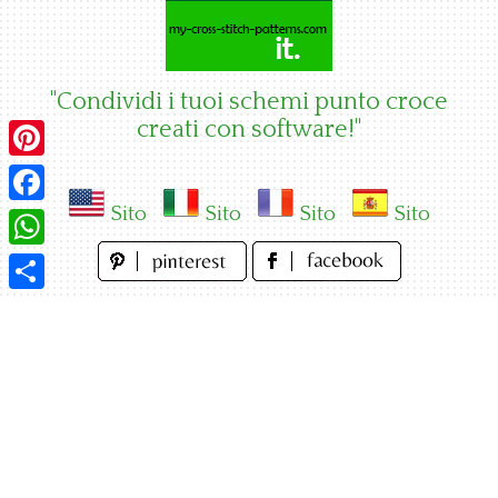
Skip
to
content
"Condividi i tuoi schemi punto croce
creati con software!"
Pinterest
Sito
Sito
Sito
Sito
Facebook
WhatsApp
Condividi