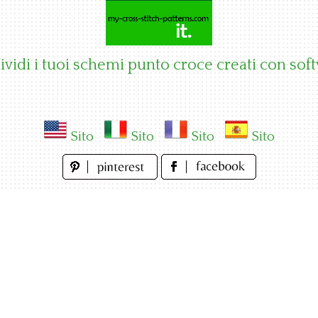
vidi i tuoi schemi punto croce creati con sof
Sito
Sito
Sito
Sito