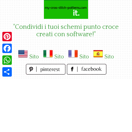
Skip
to
content
"Condividi i tuoi schemi punto croce
creati con software!"
Pinterest
Sito
Sito
Sito
Sito
Facebook
WhatsApp
Condividi