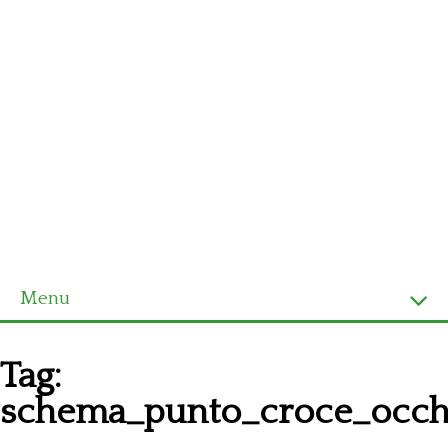
Menu
Homepage
Tag:
Ultimi schemi
schema_punto_croce_occh
Alfabeto