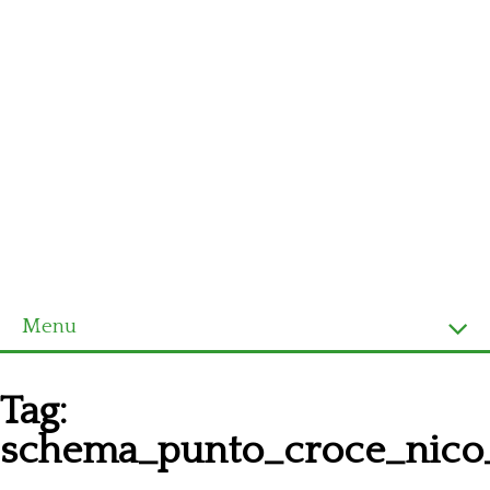
Menu
Homepage
Tag:
Ultimi schemi
schema_punto_croce_nico
Alfabeto