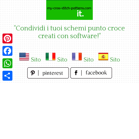
Skip
to
content
"Condividi i tuoi schemi punto croce
creati con software!"
Pinterest
Sito
Sito
Sito
Sito
Facebook
WhatsApp
Condividi