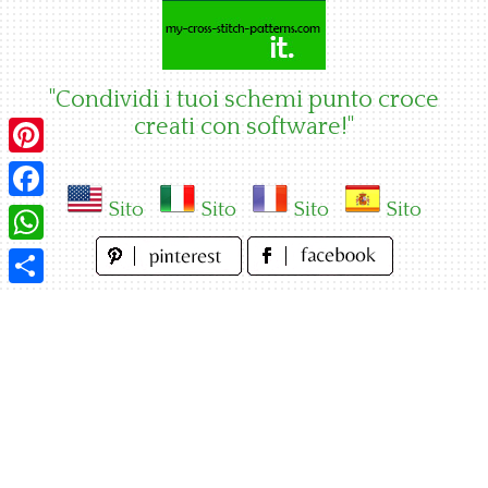
Skip
to
content
"Condividi i tuoi schemi punto croce
creati con software!"
Pinterest
Sito
Sito
Sito
Sito
Facebook
WhatsApp
Condividi