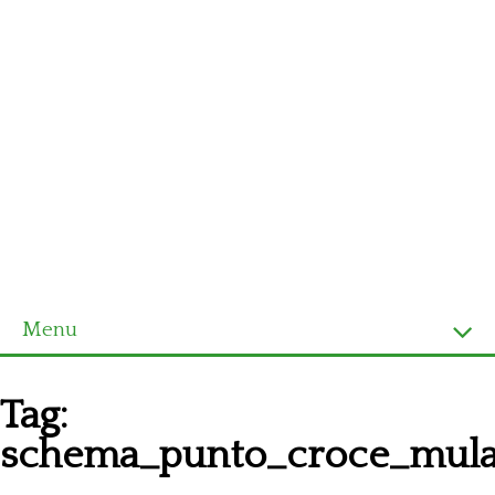
Menu
Homepage
Tag:
Ultimi schemi
schema_punto_croce_mula
Alfabeto