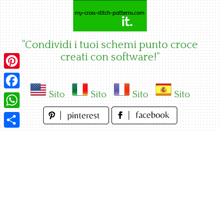
Skip
to
content
"Condividi i tuoi schemi punto croce
creati con software!"
Pinterest
Sito
Sito
Sito
Sito
Facebook
WhatsApp
Condividi