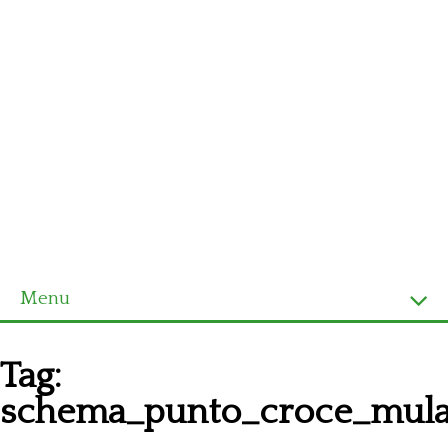
Menu
Homepage
Tag:
Ultimi schemi
schema_punto_croce_mul
Alfabeto