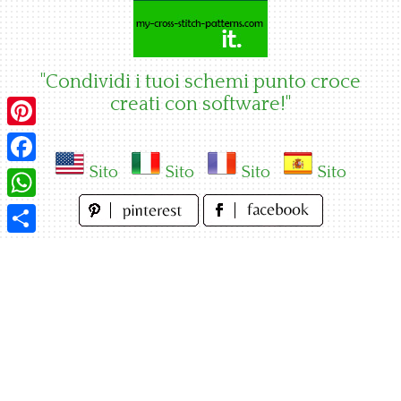
Skip
to
content
"Condividi i tuoi schemi punto croce
creati con software!"
Pinterest
Sito
Sito
Sito
Sito
Facebook
WhatsApp
Condividi