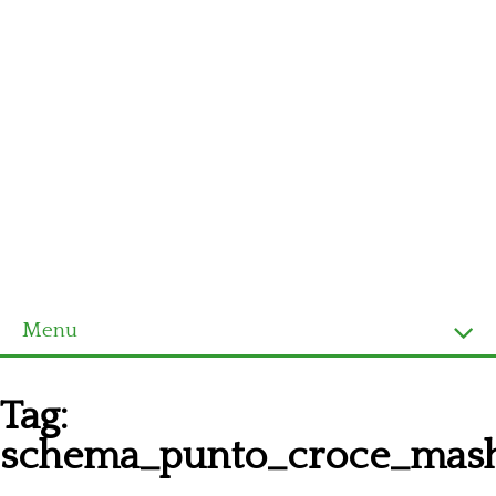
Menu
Homepage
Tag:
Ultimi schemi
schema_punto_croce_mas
Alfabeto