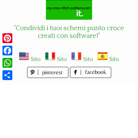
Skip
to
content
"Condividi i tuoi schemi punto croce
creati con software!"
Pinterest
Sito
Sito
Sito
Sito
Facebook
WhatsApp
Condividi