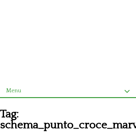
Menu
Homepage
Tag:
Ultimi schemi
schema_punto_croce_marvi
Alfabeto