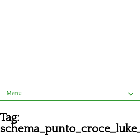
Menu
Homepage
Tag:
Ultimi schemi
schema_punto_croce_luke_
Alfabeto