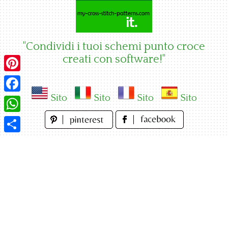
Skip
to
content
"Condividi i tuoi schemi punto croce
creati con software!"
Pinterest
Sito
Sito
Sito
Sito
Facebook
WhatsApp
Condividi