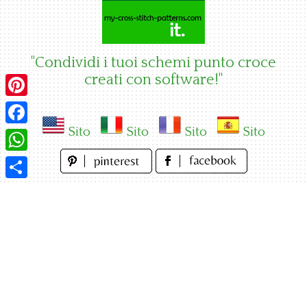
Skip
to
content
"Condividi i tuoi schemi punto croce
creati con software!"
Pinterest
Sito
Sito
Sito
Sito
Facebook
WhatsApp
Condividi