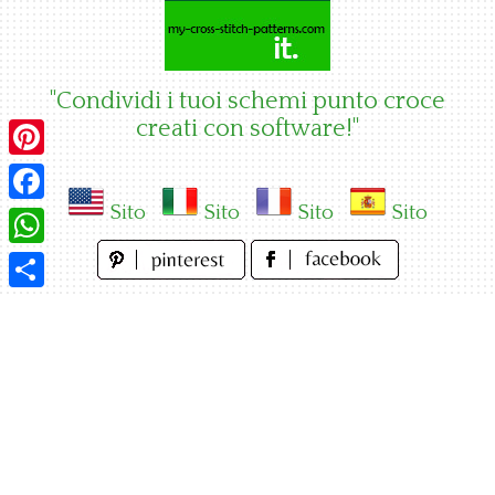
Skip
to
content
"Condividi i tuoi schemi punto croce
creati con software!"
Pinterest
Sito
Sito
Sito
Sito
Facebook
WhatsApp
Condividi