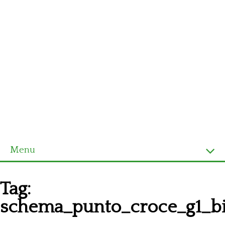
Menu
Homepage
Tag:
Ultimi schemi
schema_punto_croce_g1_b
Alfabeto