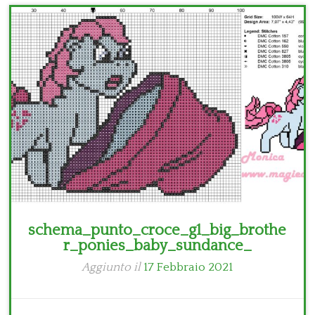
Bambini
Disney
Thun
schema_punto_croce_g1_big_brothe
r_ponies_baby_sundance_
Aggiunto il
17 Febbraio 2021