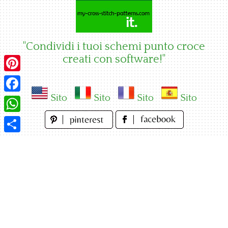
Skip
to
content
"Condividi i tuoi schemi punto croce
creati con software!"
Pinterest
Sito
Sito
Sito
Sito
Facebook
WhatsApp
Condividi