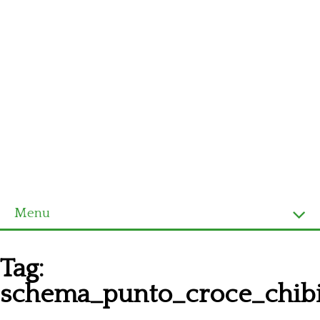
Menu
Homepage
Tag:
Ultimi schemi
schema_punto_croce_chib
Alfabeto