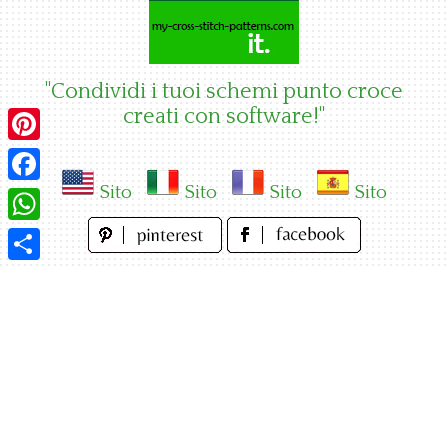
Skip
to
content
"Condividi i tuoi schemi punto croce
creati con software!"
Pinterest
Sito
Sito
Sito
Sito
Facebook
WhatsApp
Condividi