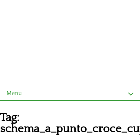
Menu
Homepage
Tag:
Ultimi schemi
schema_a_punto_croce_cu
Alfabeto