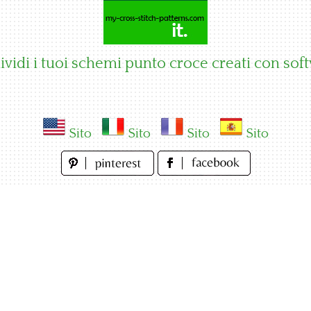
vidi i tuoi schemi punto croce creati con sof
Sito
Sito
Sito
Sito