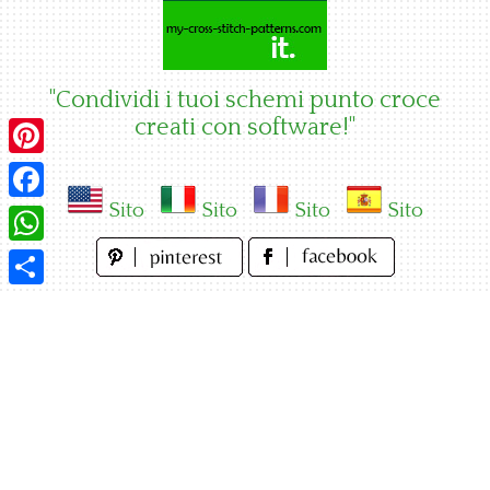
Skip
to
content
"Condividi i tuoi schemi punto croce
creati con software!"
Pinterest
Sito
Sito
Sito
Sito
Facebook
WhatsApp
Condividi