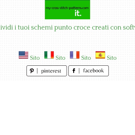
vidi i tuoi schemi punto croce creati con sof
Sito
Sito
Sito
Sito