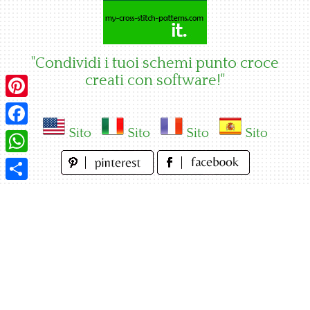
Skip
to
content
"Condividi i tuoi schemi punto croce
creati con software!"
Pinterest
Sito
Sito
Sito
Sito
Facebook
WhatsApp
Condividi