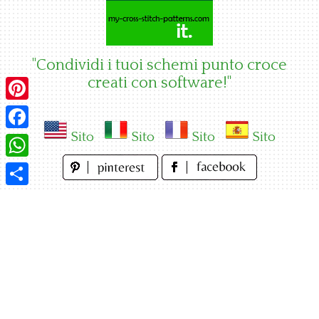
Skip
to
content
"Condividi i tuoi schemi punto croce
creati con software!"
Pinterest
Sito
Sito
Sito
Sito
Facebook
WhatsApp
Condividi