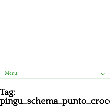
Menu
Homepage
Tag:
Ultimi schemi
pingu_schema_punto_croce
Alfabeto