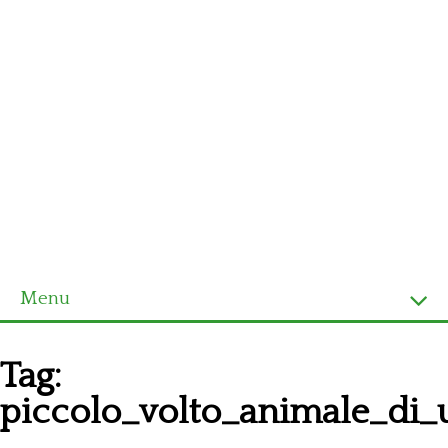
Menu
Homepage
Tag:
Ultimi schemi
piccolo_volto_animale_di_
Alfabeto