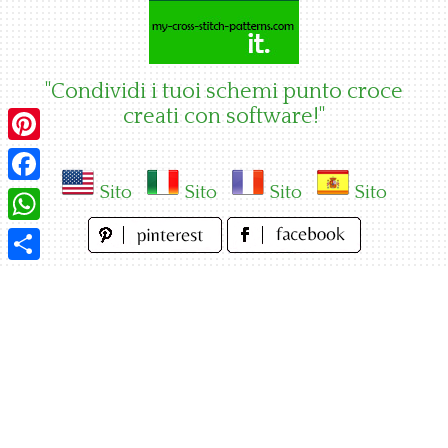
Skip
to
content
"Condividi i tuoi schemi punto croce
creati con software!"
Pinterest
Sito
Sito
Sito
Sito
Facebook
WhatsApp
Condividi