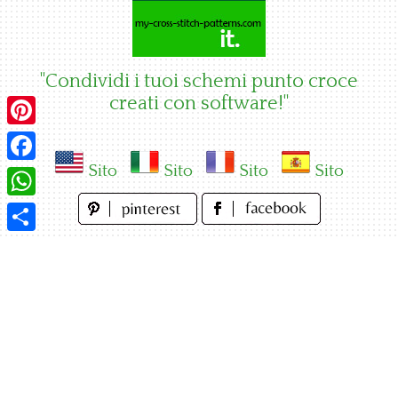
Skip
to
content
"Condividi i tuoi schemi punto croce
creati con software!"
Pinterest
Sito
Sito
Sito
Sito
Facebook
WhatsApp
Condividi