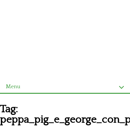
Menu
Homepage
Tag:
Ultimi schemi
peppa_pig_e_george_con_p
Alfabeto