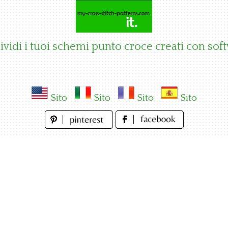
vidi i tuoi schemi punto croce creati con sof
Sito
Sito
Sito
Sito