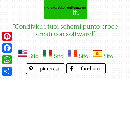
Skip
to
content
"Condividi i tuoi schemi punto croce
creati con software!"
Pinterest
Sito
Sito
Sito
Sito
Facebook
WhatsApp
Condividi