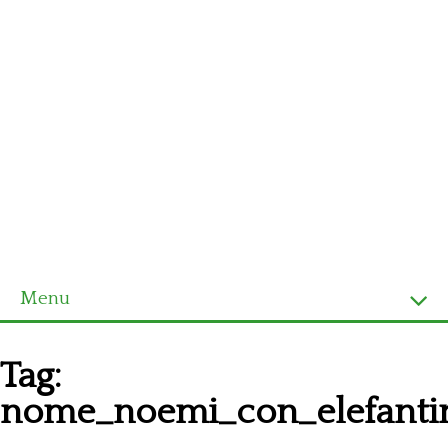
Menu
Homepage
Tag:
Ultimi schemi
nome_noemi_con_elefantin
Alfabeto