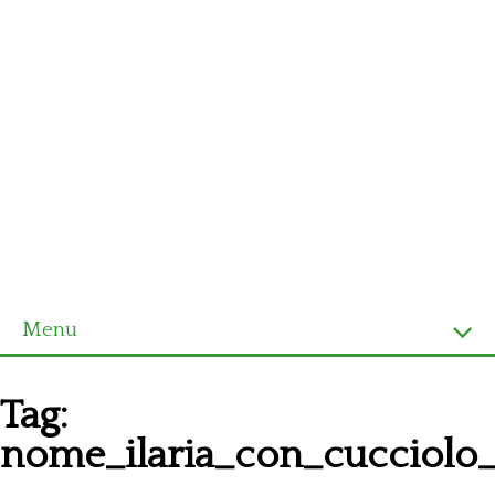
Menu
Homepage
Tag:
Ultimi schemi
nome_ilaria_con_cucciolo_
Alfabeto