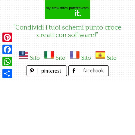
Skip
to
content
"Condividi i tuoi schemi punto croce
creati con software!"
Pinterest
Sito
Sito
Sito
Sito
Facebook
WhatsApp
Condividi