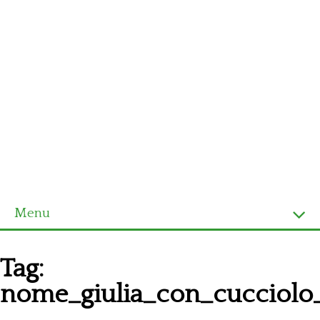
Menu
Homepage
Tag:
Ultimi schemi
nome_giulia_con_cucciolo_
Alfabeto