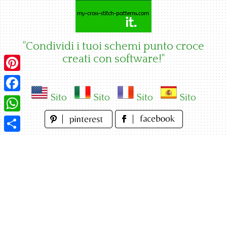
Skip
to
content
"Condividi i tuoi schemi punto croce
creati con software!"
Pinterest
Sito
Sito
Sito
Sito
Facebook
WhatsApp
Condividi