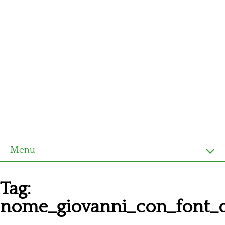
Menu
Homepage
Tag:
Ultimi schemi
nome_giovanni_con_font_
Alfabeto