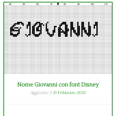
Bambini
Disney
Thun
Nome Giovanni con font Disney
Aggiunto il
21 Febbraio 2021