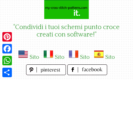
Skip
to
content
"Condividi i tuoi schemi punto croce
creati con software!"
Pinterest
Sito
Sito
Sito
Sito
Facebook
WhatsApp
Condividi