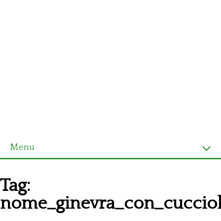
Menu
Homepage
Tag:
Ultimi schemi
nome_ginevra_con_cucciol
Alfabeto