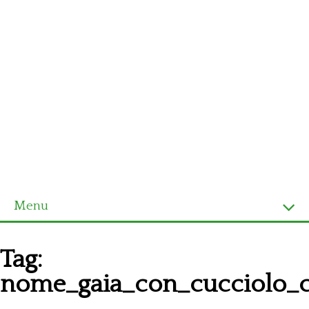
Menu
Homepage
Tag:
Ultimi schemi
nome_gaia_con_cucciolo_c
Alfabeto