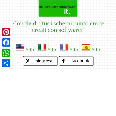
Skip
to
content
"Condividi i tuoi schemi punto croce
creati con software!"
Pinterest
Sito
Sito
Sito
Sito
Facebook
WhatsApp
Condividi