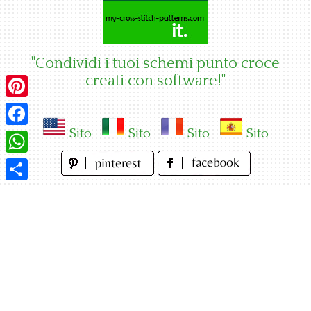
Skip
to
content
"Condividi i tuoi schemi punto croce
creati con software!"
Pinterest
Sito
Sito
Sito
Sito
Facebook
WhatsApp
Condividi