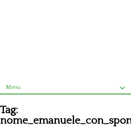
Menu
Homepage
Tag:
Ultimi schemi
nome_emanuele_con_spo
Alfabeto