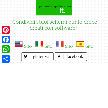
Skip
to
content
"Condividi i tuoi schemi punto croce
creati con software!"
Pinterest
Sito
Sito
Sito
Sito
Facebook
WhatsApp
Condividi