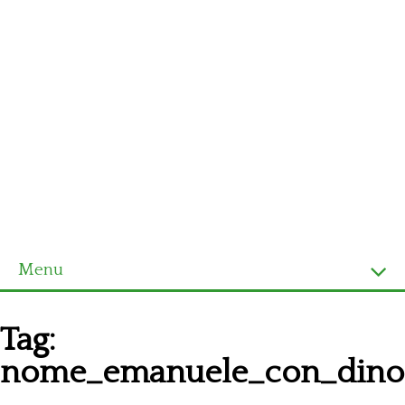
Menu
Homepage
Tag:
Ultimi schemi
nome_emanuele_con_dino
Alfabeto