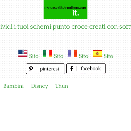
vidi i tuoi schemi punto croce creati con sof
Sito
Sito
Sito
Sito
Bambini
Disney
Thun