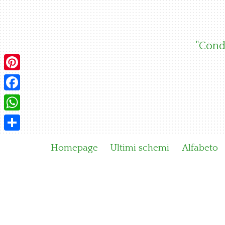
Skip
to
content
"Condi
Pinterest
Facebook
WhatsApp
Condividi
Homepage
Ultimi schemi
Alfabeto