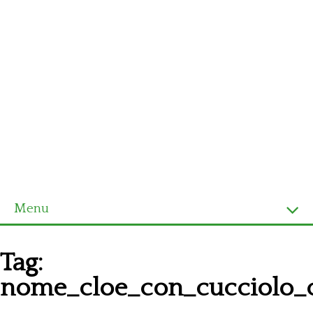
Menu
Homepage
Tag:
Ultimi schemi
nome_cloe_con_cucciolo_c
Alfabeto