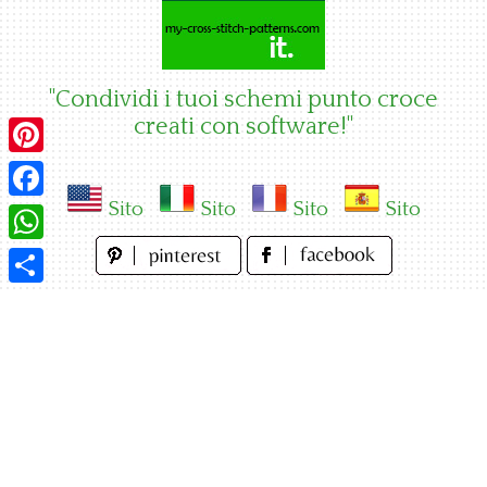
Skip
to
content
"Condividi i tuoi schemi punto croce
creati con software!"
Pinterest
Sito
Sito
Sito
Sito
Facebook
WhatsApp
Condividi